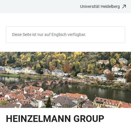
Universität Heidelberg
ZUM
HAUPTNAVIGATION
WEBSEITENSUCHE
LINKS
HAUPTINHALT
ÖFFNEN
ÖFFNEN
ZUR
BARRIEREFREIHEIT
Diese Seite ist nur auf Englisch verfügbar.
HEINZELMANN GROUP